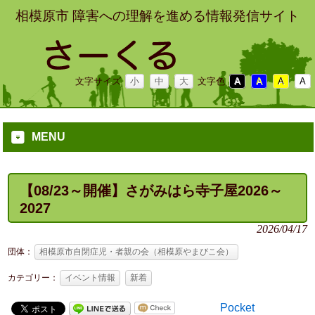
相模原市 障害への理解を進める情報発信サイト
文字サイズ
小
中
大
文字色
A
A
A
A
MENU
【08/23～開催】さがみはら寺子屋2026～
2027
2026/04/17
団体：
相模原市自閉症児・者親の会（相模原やまびこ会）
カテゴリー：
イベント情報
新着
Pocket