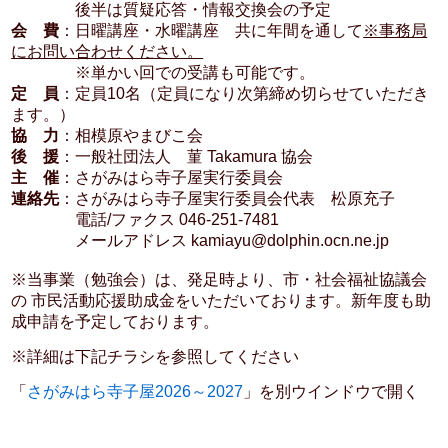
後半は質疑応答・情報交換会の予定
会 費
：日曜講座・水曜講座 共に年間を通して
※事務局
にお問い合わせください。
※単かい回での受講も可能です。
定 員
：定員10名（定員になり次第締め切らせていただき
ます。）
協 力
：相模原やまびこ会
後 援
：一般社団法人 菫 Takamura 協会
主 催
：さがみはら寺子屋実行委員会
連絡先
：さがみはら寺子屋実行委員会代表 松原充子
電話/ファクス 046-251-7481
メールアドレス kamiayu@dolphin.ocn.ne.jp
※当事業（勉強会）は、発足時より、市・社会福祉協議会
の 市民活動応援助成金をいただいております。新年度も助
成申請を予定しております。
※詳細は下記チラシを参照してください
「
さがみはら寺子屋2026～2027
」を別ウインドウで開く