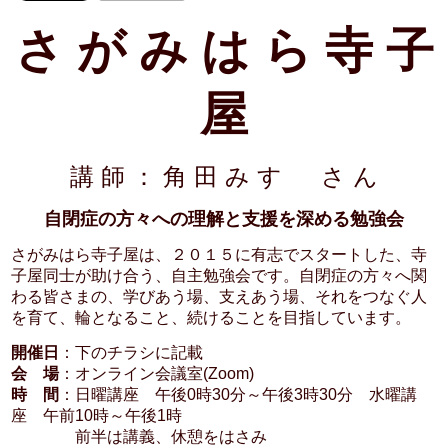
さ が み は ら 寺 子
屋
講 師 ： 角 田 み す ゞ さ ん
自閉症の方々への理解と支援を深める勉強会
さがみはら寺子屋は、２０１５に有志でスタートした、寺
子屋同士が助け合う、自主勉強会です。自閉症の方々へ関
わる皆さまの、学びあう場、支えあう場、それをつなぐ人
を育て、輪となること、続けることを目指しています。
開催日
：下のチラシに記載
会 場
：オンライン会議室(Zoom)
時 間
：日曜講座 午後0時30分～午後3時30分 水曜講
座 午前10時～午後1時
前半は講義、休憩をはさみ