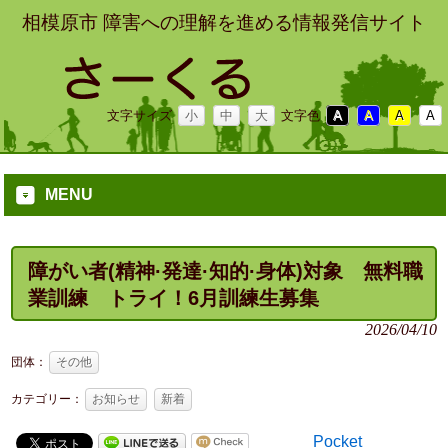
相模原市 障害への理解を進める情報発信サイト
文字サイズ
小
中
大
文字色
A
A
A
A
MENU
障がい者(精神·発達·知的·身体)対象 無料職
業訓練 トライ！6月訓練生募集
2026/04/10
団体：
その他
カテゴリー：
お知らせ
新着
Pocket