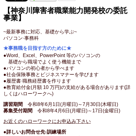
【神奈川障害者職業能力開発校の委託
事業】
~最新事務に対応、基礎から学ぶ~
パソコン·事務科
★事務職を目指す方のために★
●Word、Excel、PowerPoint 等のパソコンの
基礎から職場でよく使う機能まで
●パソコンの初心者から学べます
●社会保険事務とビジネスマナーを学びます
●履歴書·職務経歴書を作ります
●教育給付金(月額 10 万円)の支給がある場合があります(詳
しくはハローワークへ)
講習期間
令和8年6月1日(月曜日)～7月30日(木曜日)
募集受付期間
令和8年4月6日(月曜日)～17日(金曜日)
お近くのハローワークにお申込み下さい
●詳しいお問合せ先·訓練場所