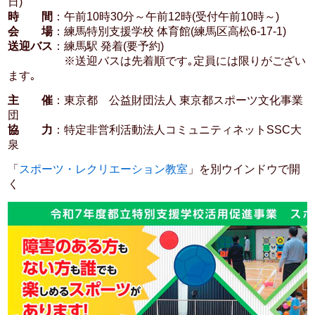
日)
時 間
：午前10時30分～午前12時(受付午前10時～)
会 場
：練馬特別支援学校 体育館(練馬区高松6-17-1)
送迎バス
：練馬駅 発着(要予約)
※送迎バスは先着順です｡定員には限りがござい
ます｡
主 催
：東京都 公益財団法人 東京都スポーツ文化事業
団
協 力
：特定非営利活動法人コミュニティネットSSC大
泉
「
スポーツ・レクリエーション教室
」を別ウインドウで開
く