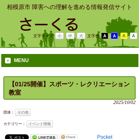
相模原市 障害への理解を進める情報発信サイト
文字サイズ
小
中
大
文字色
A
A
A
A
MENU
【01/25開催】スポーツ・レクリエーション
教室
2025/10/02
団体：
その他
カテゴリー：
イベント情報
Pocket