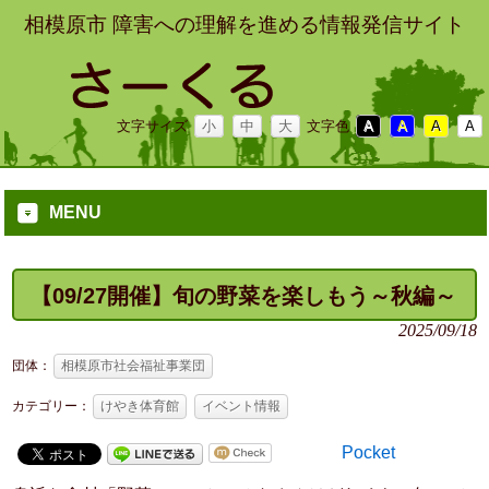
相模原市 障害への理解を進める情報発信サイト
文字サイズ
小
中
大
文字色
A
A
A
A
MENU
【09/27開催】旬の野菜を楽しもう～秋編～
2025/09/18
団体：
相模原市社会福祉事業団
カテゴリー：
けやき体育館
イベント情報
Pocket