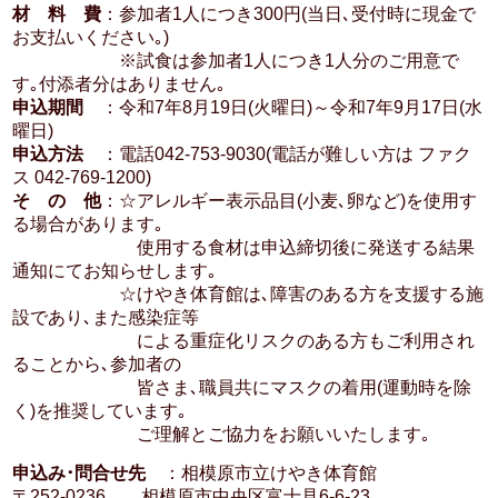
材 料 費
：参加者1人につき300円(当日､受付時に現金で
お支払いください｡)
※試食は参加者1人につき1人分のご用意で
す｡付添者分はありません｡
申込期間
：令和7年8月19日(火曜日)～令和7年9月17日(水
曜日)
申込方法
：電話042-753-9030(電話が難しい方は ファク
ス 042-769-1200)
そ の 他
：☆アレルギー表示品目(小麦､卵など)を使用す
る場合があります｡
使用する食材は申込締切後に発送する結果
通知にてお知らせします｡
☆けやき体育館は､障害のある方を支援する施
設であり､また感染症等
による重症化リスクのある方もご利用され
ることから､参加者の
皆さま､職員共にマスクの着用(運動時を除
く)を推奨しています｡
ご理解とご協力をお願いいたします｡
申込み･問合せ先
：相模原市立けやき体育館
〒252-0236 相模原市中央区富士見6-6-23