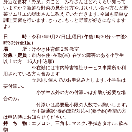
身近な食材「野菜」のこと、みなさんはどれくらい知って
いますか？新鮮な野菜の見分け方や､おいしい食べ方など野
菜ソムリエの嶋田さんに教えていただきます｡今回も簡単な
調理実習を行います｡きっと､もっと野菜が好きになります
よ♪
日 時
：令和7年9月27日(土曜日) 午後1時30分～午後3
時30分(全1回)
場 所
：けやき体育館 2階 教室
対象・定員
：市内在住･在勤(※)･在学の障害のある小学生
以上の方 16人(申込順)
※在勤には市内障害福祉サービス事業所を利
用されている方も含みます
☆原則､個人でのお申込みとします｡小学生は
要付添い｡
小学生以外の方の付添いは介助が必要な場
合のみ｡
付添いは必要最小限の人数でお願いします｡
☆手話通訳･要約筆記対応可(要予約)希望の方
は申込時にお知らせください｡
持 ち 物
：エプロン、三角巾､マスク､手拭きタオル､飲み
物