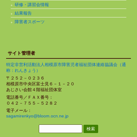
研修・講習会情報
結果報告
障害者スポーツ
サイト管理者
特定非営利活動法人相模原市障害児者福祉団体連絡協議会（通
称：れんきょう）
〒２５２－０２３６
相模原市中央区富士見６－１－２０
あじさい会館４階福祉団体室
電話番号／ＦＡＸ番号：
０４２－７５５－５２８２
電子メール：
sagamirenkyo@bloom.ocn.ne.jp
検
索: