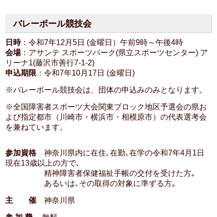
バレーボール競技会
日時
：令和7年12月5日 (金曜日）午前9時～午後4時
会場
：アサンテ スポーツパーク(県立スポーツセンター) ア
リーナ1(藤沢市善行7-1-2)
申込期限
：令和7年10月17日 (金曜日)
※バレーボール競技会は、団体の申込みのみとなります。
※全国障害者スポーツ大会関東ブロック地区予選会の県お
よび指定都市（川崎市・横浜市・相模原市）の代表選考会
を兼ねています。
参加資格
神奈川県内に在住､在勤､在学の令和7年4月1日
現在13歳以上の方で､
精神障害者保健福祉手帳の交付を受けた方｡
あるいは､その取得の対象に準ずる方｡
主 催
神奈川県