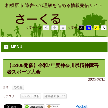
相模原市 障害への理解を進める情報発信サイト
文字サイズ
小
中
大
文字色
A
A
A
A
MENU
【12/05開催】令和7年度神奈川県精神障害
者スポーツ大会
2025/08/15
団体：
その他
カテゴリー：
イベント情報
障害者スポーツ
Pocket