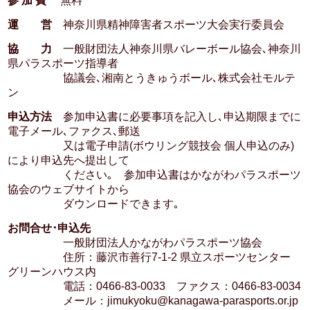
参 加 費
無料
運 営
神奈川県精神障害者スポーツ大会実行委員会
協 力
一般財団法人神奈川県バレーボール協会､神奈川
県パラスポーツ指導者
協議会､湘南とうきゅうボール､株式会社モルテ
ン
申込方法
参加申込書に必要事項を記入し､申込期限までに
電子メール､ファクス､郵送
又は電子申請(ボウリング競技会 個人申込のみ)
により申込先へ提出して
ください｡ 参加申込書はかながわパラスポーツ
協会のウェブサイトから
ダウンロードできます｡
お問合せ･申込先
一般財団法人かながわパラスポーツ協会
住所：藤沢市善行7-1-2 県立スポーツセンター
グリーンハウス内
電話：0466-83-0033 ファクス：0466-83-0034
メール：jimukyoku@kanagawa-parasports.or.jp