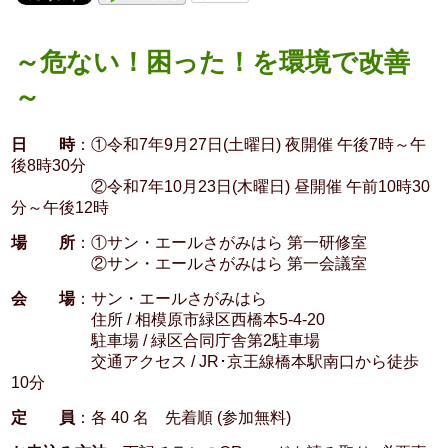
～危ない！困った！を環境で改善
～
日 時
：①令和7年9月27日(土曜日) 夜開催 午後7時～午
後8時30分
②令和7年10月23日(木曜日) 昼開催 午前10時30
分～午後12時
場 所
：①サン・エールさがみはら 第一研修室
②サン・エールさがみはら 第一会議室
会 場
：サン・エールさがみはら
住所 / 相模原市緑区西橋本5-4-20
駐車場 / 緑区合同庁舎第2駐車場
交通アクセス / JR･京王線橋本駅南口から徒歩
10分
定 員
：各 40 名 先着順 (参加無料)