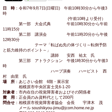
日 時
：令和7年9月7日(日曜日) 午前10時30分から午後3
時
(午前10時より受付）
第一部 大会式典 午前10時30分から午前
11時15分
第二部 講演会 午前11時20分から午後
12時30分
テーマ「転ばぬ先の体づくり～転倒予防
と筋力維持のポイント～」
講師 安西 祐太 氏
第三部 アトラクション 午後1時30分から午後3
時
ハープ演奏 ハーピスト 西
村 由里 氏
場 所
：あじさい会館 6階・展示室
相模原市中央区富士見6-1-20
対象者
：市内在住の視覚障害者およびその関係者
費 用
：正会員のみ資料代として200円
問合せ
：相模原市視覚障害者協会 会長 宇津木 茂
メール soushikyou-jimu@jcom.home.ne.jp