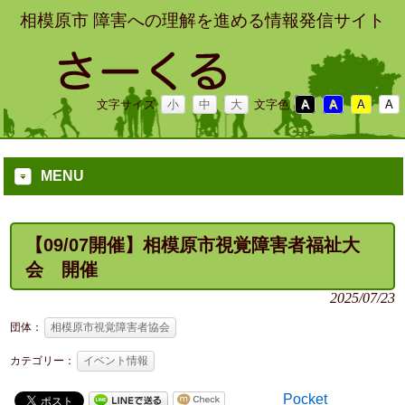
相模原市 障害への理解を進める情報発信サイト
文字サイズ
小
中
大
文字色
A
A
A
A
MENU
【09/07開催】相模原市視覚障害者福祉大
会 開催
2025/07/23
団体：
相模原市視覚障害者協会
カテゴリー：
イベント情報
Pocket