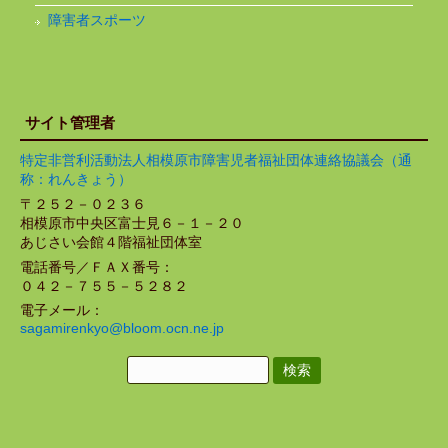
障害者スポーツ
サイト管理者
特定非営利活動法人相模原市障害児者福祉団体連絡協議会（通
称：れんきょう）
〒２５２－０２３６
相模原市中央区富士見６－１－２０
あじさい会館４階福祉団体室
電話番号／ＦＡＸ番号：
０４２－７５５－５２８２
電子メール：
sagamirenkyo@bloom.ocn.ne.jp
検
索: