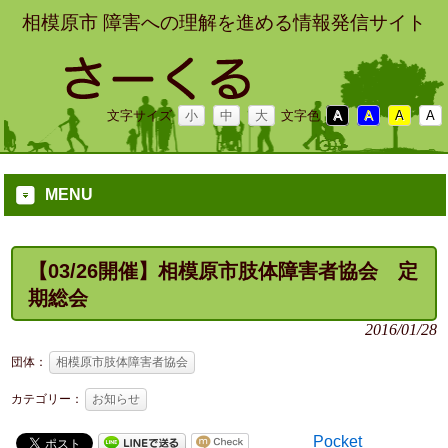
相模原市 障害への理解を進める情報発信サイト
文字サイズ
小
中
大
文字色
A
A
A
A
MENU
【03/26開催】相模原市肢体障害者協会 定
期総会
2016/01/28
団体：
相模原市肢体障害者協会
カテゴリー：
お知らせ
Pocket