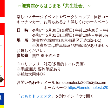
～迎賓館からはじまる「共生社会」～
楽しいステージイベントやワークショップ、体験コ
キッチンカー、お店もあるよ！詳しくはホームペー
日 時
：令和7年5月30日(金曜日) 午後12時30分～午
令和7年5月31日(土曜日) 午前10時～午後5
場 所
：迎賓館赤坂離宮(東京都港区元赤坂2-1-1)
※迎賓館には駐車場及び駐輪場がありませんの
お越しください。
参加費
：無料 ※予約不要
※バリアフリー対応(多目的トイレ完備)
※手話通訳･要約筆記あり
※補助犬同伴OK
お問い合わせ
：メール tomotomofesta2025@jtb.com
ホームページ
https://tomotomofesta20
「
ともともフェスタ
」を別ウインドウで開く