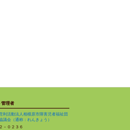
ト管理者
営利活動法人相模原市障害児者福祉団
協議会（通称：れんきょう）
２－０２３６