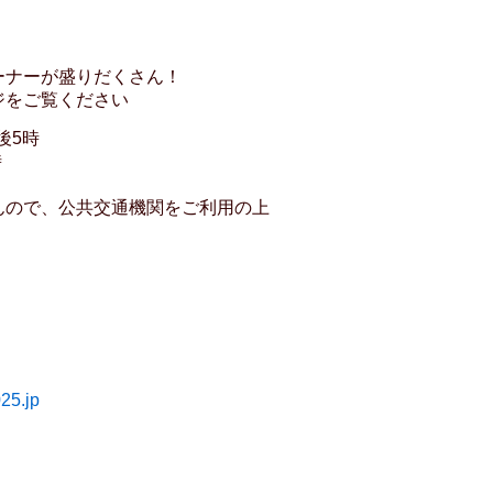
ーナーが盛りだくさん！
ジをご覧ください
後5時
時
で、公共交通機関をご利用の上
25.jp