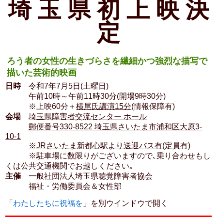
埼 玉 県 初 上 映 決
定
ろう者の女性の生きづらさを繊細かつ強烈な描写で
描いた芸術的映画
日時
令和7年7月5日(土曜日)
午前10時～午前11時30分(開場9時30分)
※上映60分＋
横尾氏講演15分
(情報保障有)
会場
埼玉県障害者交流センター ホール
郵便番号330-8522 埼玉県さいたま市浦和区大原3-
10-1
※JRさいたま新都心駅より送迎バス有(定員有)
※駐車場に数限りがございますので､乗り合わせもし
くは公共交通機関でお越しください｡
主催
一般社団法人埼玉県聴覚障害者協会
福祉・労働委員会＆女性部
「
わたしたちに祝福を
」を別ウインドウで開く