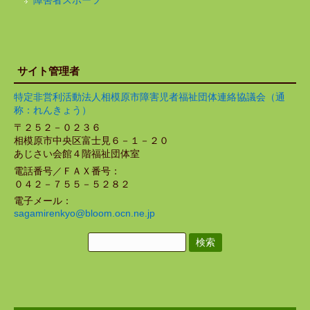
障害者スポーツ
サイト管理者
特定非営利活動法人相模原市障害児者福祉団体連絡協議会（通
称：れんきょう）
〒２５２－０２３６
相模原市中央区富士見６－１－２０
あじさい会館４階福祉団体室
電話番号／ＦＡＸ番号：
０４２－７５５－５２８２
電子メール：
sagamirenkyo@bloom.ocn.ne.jp
検
索: