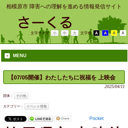
相模原市 障害への理解を進める情報発信サイト
文字サイズ
小
中
大
文字色
A
A
A
A
MENU
【07/05開催】わたしたちに祝福を 上映会
2025/04/11
団体：
その他
カテゴリー：
イベント情報
Pocket