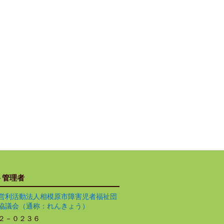
ト管理者
営利活動法人相模原市障害児者福祉団
協議会（通称：れんきょう）
２－０２３６