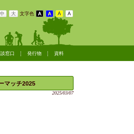
中
大
文字色
A
A
A
A
相談窓口
発行物
資料
ーマッチ2025
2025/03/07