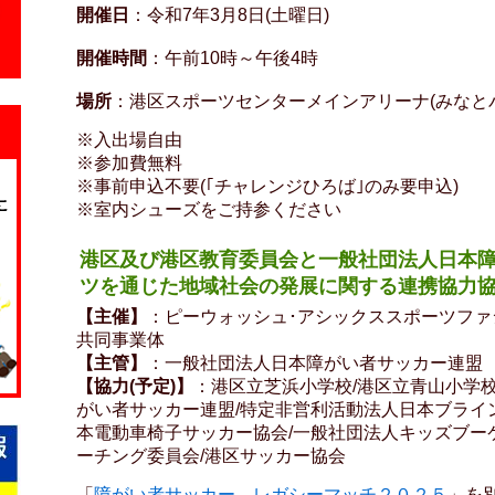
開催日
：令和7年3月8日(土曜日)
開催時間
：午前10時～午後4時
場所
：港区スポーツセンターメインアリーナ(みなとパ
※入出場自由
※参加費無料
※事前申込不要(｢チャレンジひろば｣のみ要申込)
※室内シューズをご持参ください
港区及び港区教育委員会と一般社団法人日本
ツを通じた地域社会の発展に関する連携協力協
【主催】
：ピーウォッシュ･アシックススポーツファ
共同事業体
【主管】
：一般社団法人日本障がい者サッカー連盟
【協力(予定)】
：港区立芝浜小学校/港区立青山小学
がい者サッカー連盟/特定非営利活動法人日本ブライ
本電動車椅子サッカー協会/一般社団法人キッズブーケ
ーチング委員会/港区サッカー協会
「
障がい者サッカー レガシーマッチ２０２５
」を