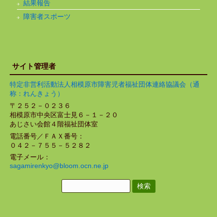
結果報告
障害者スポーツ
サイト管理者
特定非営利活動法人相模原市障害児者福祉団体連絡協議会（通
称：れんきょう）
〒２５２－０２３６
相模原市中央区富士見６－１－２０
あじさい会館４階福祉団体室
電話番号／ＦＡＸ番号：
０４２－７５５－５２８２
電子メール：
sagamirenkyo@bloom.ocn.ne.jp
検
索: