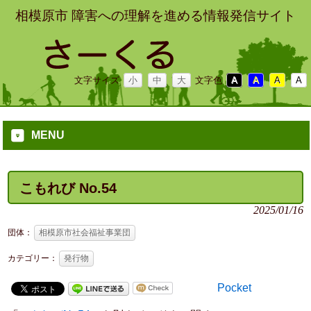
相模原市 障害への理解を進める情報発信サイト
文字サイズ
小
中
大
文字色
A
A
A
A
MENU
こもれび No.54
2025/01/16
団体：
相模原市社会福祉事業団
カテゴリー：
発行物
Pocket