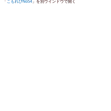
「
こもれびNo54
」を別ウインドウで開く