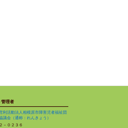
ト管理者
営利活動法人相模原市障害児者福祉団
協議会（通称：れんきょう）
２－０２３６