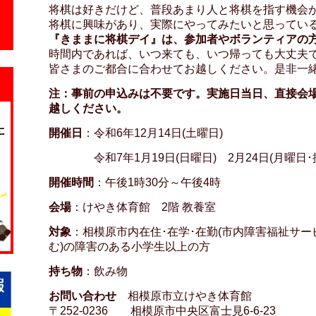
将棋は好きだけど、普段あまり人と将棋を指す機会が
将棋に興味があり、実際にやってみたいと思っている
『きままに将棋デイ』は、参加者やボランティアの
時間内であれば、いつ来ても、いつ帰っても大丈夫で
皆さまのご都合に合わせてお越しください。是非一
注：事前の申込みは不要です。実施日当日、直接会
越しください。
開催日
：令和6年12月14日(土曜日)
令和7年1月19日(日曜日) 2月24日(月曜日･振
開催時間
：午後1時30分～午後4時
会場
：けやき体育館 2階 教養室
対象
：相模原市内在住･在学･在勤(市内障害福祉サ
む)の障害のある小学生以上の方
持ち物
：飲み物
お問い合わせ
相模原市立けやき体育館
〒252-0236 相模原市中央区富士見6-6-23