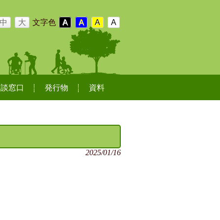
中
大
文字色
A
A
A
A
相談窓口
発行物
資料
2025/01/16