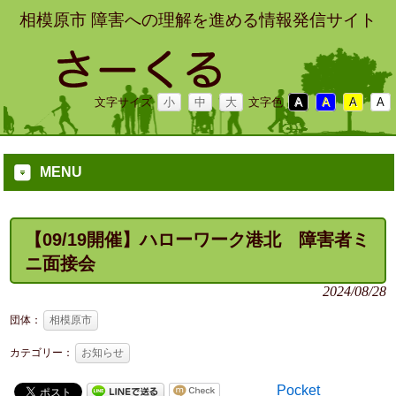
相模原市 障害への理解を進める情報発信サイト
文字サイズ
小
中
大
文字色
A
A
A
A
MENU
【09/19開催】ハローワーク港北 障害者ミ
ニ面接会
2024/08/28
団体：
相模原市
カテゴリー：
お知らせ
Pocket