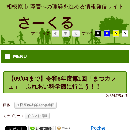
相模原市 障害への理解を進める情報発信サイト
文字サイズ
小
中
大
文字色
A
A
A
A
MENU
【09/04まで】令和6年度第1回「まつカフ
ェ」 ふれあい科学館に行こう！！
2024/08/09
団体：
相模原市社会福祉事業団
カテゴリー：
イベント情報
Pocket