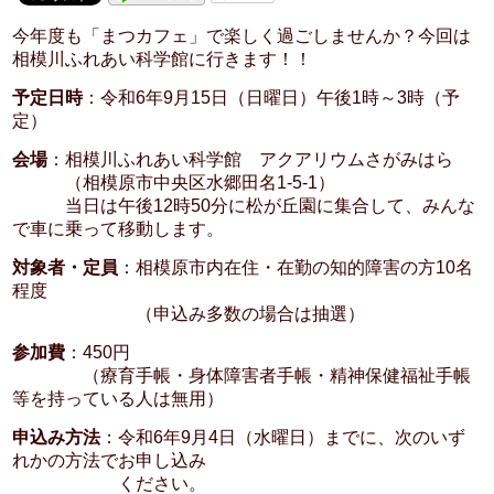
今年度も「まつカフェ」で楽しく過ごしませんか？今回は
相模川ふれあい科学館に行きます！！
予定日時
：令和6年9月15日（日曜日）午後1時～3時（予
定）
会場
：相模川ふれあい科学館 アクアリウムさがみはら
（相模原市中央区水郷田名1-5-1）
当日は午後12時50分に松が丘園に集合して、みんな
で車に乗って移動します。
対象者・定員
：相模原市内在住・在勤の知的障害の方10名
程度
（申込み多数の場合は抽選）
参加費
：450円
（療育手帳・身体障害者手帳・精神保健福祉手帳
等を持っている人は無用）
申込み方法
：令和6年9月4日（水曜日）までに、次のいず
れかの方法でお申し込み
ください。