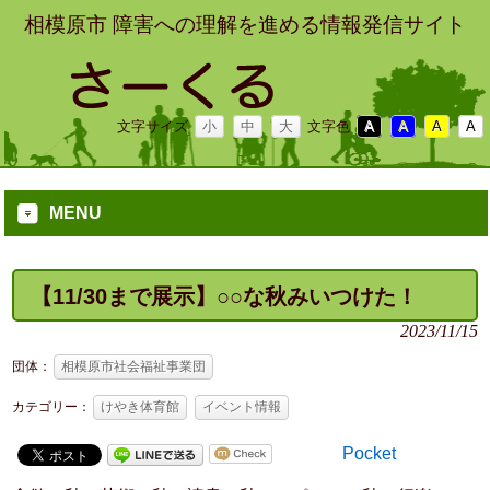
相模原市 障害への理解を進める情報発信サイト
文字サイズ
小
中
大
文字色
A
A
A
A
MENU
【11/30まで展示】○○な秋みいつけた！
2023/11/15
団体：
相模原市社会福祉事業団
カテゴリー：
けやき体育館
イベント情報
Pocket