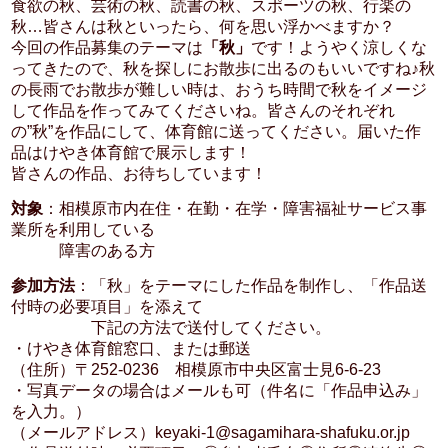
食欲の秋、芸術の秋、読書の秋、スポーツの秋、行楽の
秋…皆さんは秋といったら、何を思い浮かべますか？
今回の作品募集のテーマは
「秋」
です！ようやく涼しくな
ってきたので、秋を探しにお散歩に出るのもいいですね♪秋
の長雨でお散歩が難しい時は、おうち時間で秋をイメージ
して作品を作ってみてくださいね。皆さんのそれぞれ
の”秋”を作品にして、体育館に送ってください。届いた作
品はけやき体育館で展示します！
皆さんの作品、お待ちしています！
対象
：相模原市内在住・在勤・在学・障害福祉サービス事
業所を利用している
障害のある方
参加方法
：「秋」をテーマにした作品を制作し、「作品送
付時の必要項目」を添えて
下記の方法で送付してください。
・けやき体育館窓口、または郵送
（住所）〒252-0236 相模原市中央区富士見6-6-23
・写真データの場合はメールも可（件名に「作品申込み」
を入力。）
（メールアドレス）keyaki-1@sagamihara-shafuku.or.jp