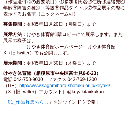
（作品送付時の必要項目）①参加者氏名②住所③連絡先④
年齢⑤障害の種別・等級⑥作品タイトル⑦作品展示の際に
表示するお名前（ニックネーム可）
募集期間
：令和5年11月20日（月曜日）まで
展示方法
：けやき体育館1階ロビーにて展示します。また、
展示の様子は、
けやき体育館ホームページ、けやき体育館
X（旧Twitter）でも公開します。
展示期間
：令和5年11月30日（木曜日）まで
けやき体育館（相模原市中央区富士見6-6-23）
電話 042-753-9030 ファクス 042-769-1200
（HP）
http://www.sagamihara-shafuku.or.jp/keyaki/
（X（旧Twitter）アカウント）@keyakitaiikukan
「
01_作品募集ちらし
」を別ウインドウで開く