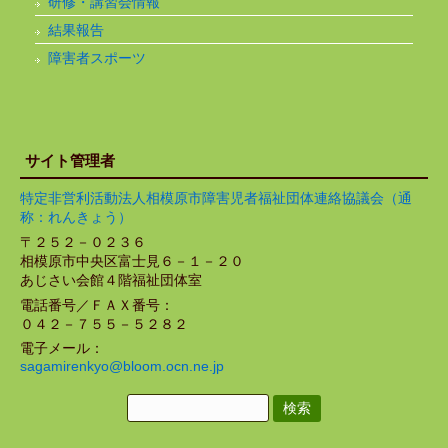
研修・講習会情報
結果報告
障害者スポーツ
サイト管理者
特定非営利活動法人相模原市障害児者福祉団体連絡協議会（通
称：れんきょう）
〒２５２－０２３６
相模原市中央区富士見６－１－２０
あじさい会館４階福祉団体室
電話番号／ＦＡＸ番号：
０４２－７５５－５２８２
電子メール：
sagamirenkyo@bloom.ocn.ne.jp
検
索: