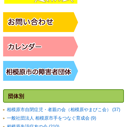
団体別
相模原市自閉症児・者親の会（相模原やまびこ会） (37)
一般社団法人 相模原市手をつなぐ育成会 (9)
相模原失語症友の会 (210)