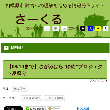
相模原市 障害への理解を進める情報発信サイト
文字サイズ
小
中
大
文字色
A
A
A
A
MENU
【08/10まで】さがみはら”ゆめ”プロジェク
ト夏祭り
2023/07/31
団体：
相模原市
カテゴリー：
けやき体育館
イベント情報
Pocket