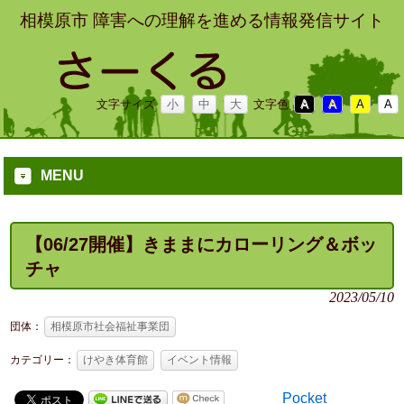
相模原市 障害への理解を進める情報発信サイト
文字サイズ
小
中
大
文字色
A
A
A
A
MENU
【06/27開催】きままにカローリング＆ボッ
チャ
2023/05/10
団体：
相模原市社会福祉事業団
カテゴリー：
けやき体育館
イベント情報
Pocket