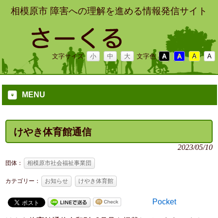
相模原市 障害への理解を進める情報発信サイト
文字サイズ
小
中
大
文字色
A
A
A
A
MENU
けやき体育館通信
2023/05/10
団体：
相模原市社会福祉事業団
カテゴリー：
お知らせ
けやき体育館
Pocket