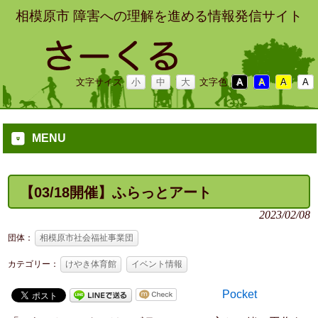
相模原市 障害への理解を進める情報発信サイト
文字サイズ
小
中
大
文字色
A
A
A
A
MENU
【03/18開催】ふらっとアート
2023/02/08
団体：
相模原市社会福祉事業団
カテゴリー：
けやき体育館
イベント情報
Pocket