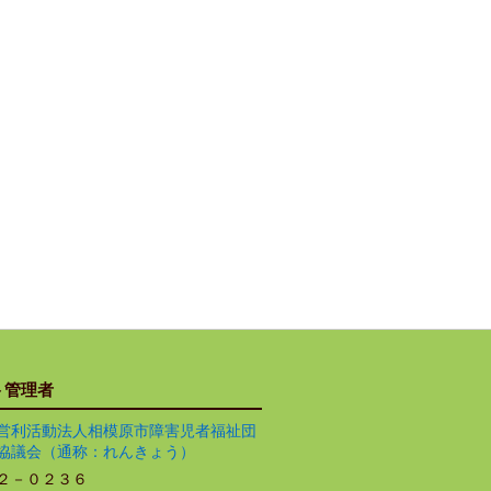
ト管理者
営利活動法人相模原市障害児者福祉団
協議会（通称：れんきょう）
２－０２３６