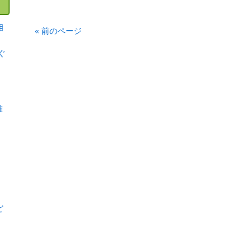
相
« 前のページ
ぐ
難
ど