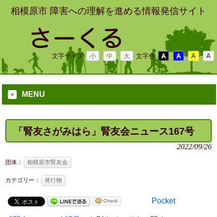
相模原市 障害への理解を進める情報発信サイト
文字サイズ
小
中
大
文字色
A
A
A
A
MENU
「腎友さがみはら」腎友会ニュース167号
2022/09/26
団体：
相模原市腎友会
カテゴリー：
発行物
Pocket