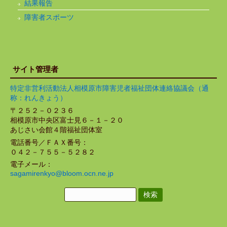
結果報告
障害者スポーツ
サイト管理者
特定非営利活動法人相模原市障害児者福祉団体連絡協議会（通
称：れんきょう）
〒２５２－０２３６
相模原市中央区富士見６－１－２０
あじさい会館４階福祉団体室
電話番号／ＦＡＸ番号：
０４２－７５５－５２８２
電子メール：
sagamirenkyo@bloom.ocn.ne.jp
検
索: