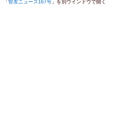
「
腎友ニュース167号
」を別ウインドウで開く