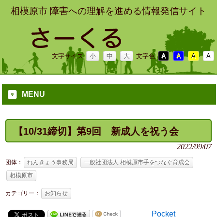
相模原市 障害への理解を進める情報発信サイト
文字サイズ
小
中
大
文字色
A
A
A
A
MENU
【10/31締切】第9回 新成人を祝う会
2022/09/07
団体：
れんきょう事務局
一般社団法人 相模原市手をつなぐ育成会
相模原市
カテゴリー：
お知らせ
Pocket