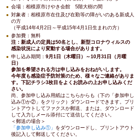
会場：相模原市けやき会館 5階大樹の間
対象者：相模原市在住及び在勤等の障がいのある新成人
の方
（平成14年4月2日～平成15年4月1日生まれの方）
参加費：無料
注：新成人の定員は50名とし、新型コロナウィルスの
感染状況により変動する場合があります。
申し込み期間：
9月1日（木曜日）～10月31日（月
曜
日）
参加を希望される方は申し込みをおねがいします。
今年度も感染症予防対策のため、様々なご連絡がありま
す。下記チラシ3枚目をよくお読みの上お申し込みくだ
さい。
尚、参加申し込み用紙はこちらからも（下の「参加申し
込み①か②」をクリック）ダウンロードできます。プリ
ントアウトしてファクスか郵送、または、ダウンロード
して入力しメール添付にて送信してください。
＜郵送の場合＞
「参加申し込み①」
をダウンロードし、プリントアウト
後記入して郵送してください。