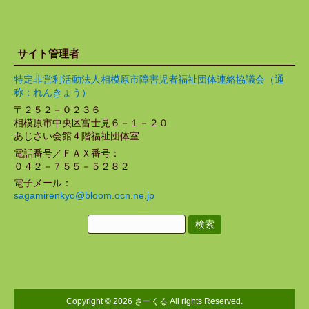
サイト管理者
特定非営利活動法人相模原市障害児者福祉団体連絡協議会（通
称：れんきょう）
〒２５２－０２３６
相模原市中央区富士見６－１－２０
あじさい会館４階福祉団体室
電話番号／ＦＡＸ番号：
０４２－７５５－５２８２
電子メール：
sagamirenkyo@bloom.ocn.ne.jp
検
索:
Copyright © 2026 さーくる All rights Reserved.