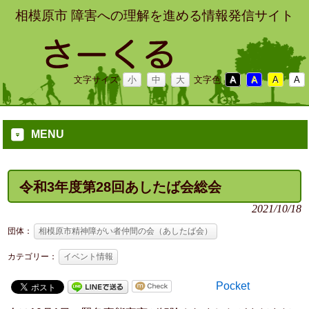
相模原市 障害への理解を進める情報発信サイト
文字サイズ
小
中
大
文字色
A
A
A
A
MENU
令和3年度第28回あしたば会総会
2021/10/18
団体：
相模原市精神障がい者仲間の会（あしたば会）
カテゴリー：
イベント情報
Pocket