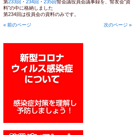
第
233回
・
234回
・
235回
腎会議役員会議事録を、腎友会“資
料”の中に格納しました
第234回は役員会の資料のみです。
« 前のページ
次のページ »