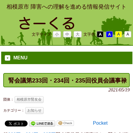
相模原市 障害への理解を進める情報発信サイト
文字サイズ
小
中
大
文字色
A
A
A
A
MENU
腎会議第233回・234回・235回役員会議事禄
2021/05/19
団体：
相模原市腎友会
カテゴリー：
お知らせ
Pocket