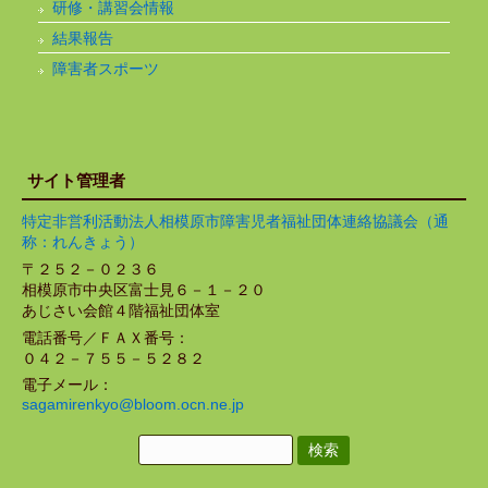
研修・講習会情報
結果報告
障害者スポーツ
サイト管理者
特定非営利活動法人相模原市障害児者福祉団体連絡協議会（通
称：れんきょう）
〒２５２－０２３６
相模原市中央区富士見６－１－２０
あじさい会館４階福祉団体室
電話番号／ＦＡＸ番号：
０４２－７５５－５２８２
電子メール：
sagamirenkyo@bloom.ocn.ne.jp
検
索: