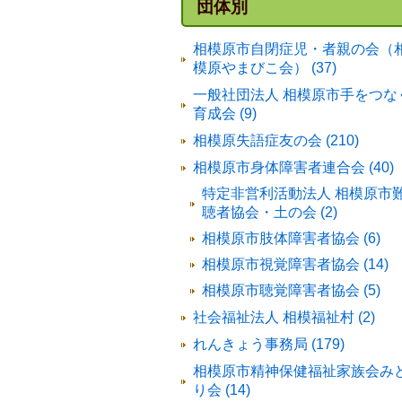
団体別
相模原市自閉症児・者親の会（
模原やまびこ会） (37)
一般社団法人 相模原市手をつな
育成会 (9)
相模原失語症友の会 (210)
相模原市身体障害者連合会 (40)
特定非営利活動法人 相模原市
聴者協会・土の会 (2)
相模原市肢体障害者協会 (6)
相模原市視覚障害者協会 (14)
相模原市聴覚障害者協会 (5)
社会福祉法人 相模福祉村 (2)
れんきょう事務局 (179)
相模原市精神保健福祉家族会み
り会 (14)