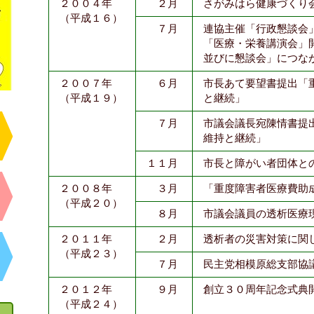
２００４年
２月
さがみはら健康づくり
（平成１６）
７月
連協主催「行政懇談会
「医療・栄養講演会」
並びに懇談会」につな
２００７年
６月
市長あて要望書提出「
（平成１９）
と継続」
７月
市議会議長宛陳情書提
維持と継続」
１１月
市長と障がい者団体と
２００８年
３月
「重度障害者医療費助
（平成２０）
８月
市議会議員の透析医療
２０１１年
２月
透析者の災害対策に関
（平成２３）
７月
民主党相模原総支部協
２０１２年
９月
創立３０周年記念式典
（平成２４）