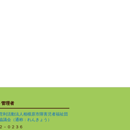
ト管理者
営利活動法人相模原市障害児者福祉団
協議会（通称：れんきょう）
２－０２３６