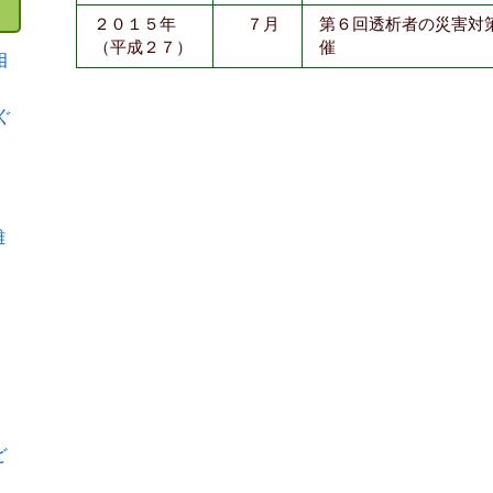
２０１５年
７月
第６回透析者の災害対
（平成２７）
催
相
ぐ
難
ど