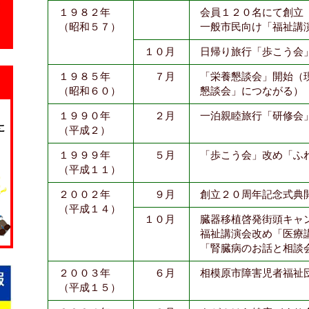
１９８２年
会員１２０名にて創立
（昭和５７）
一般市民向け「福祉講
１０月
日帰り旅行「歩こう会
１９８５年
７月
「栄養懇談会」開始（
（昭和６０）
懇談会」につながる）
１９９０年
２月
一泊親睦旅行「研修会
（平成２）
１９９９年
５月
「歩こう会」改め「ふ
（平成１１）
２００２年
９月
創立２０周年記念式典
（平成１４）
１０月
臓器移植啓発街頭キャ
福祉講演会改め「医療
「腎臓病のお話と相談
２００３年
６月
相模原市障害児者福祉
（平成１５）