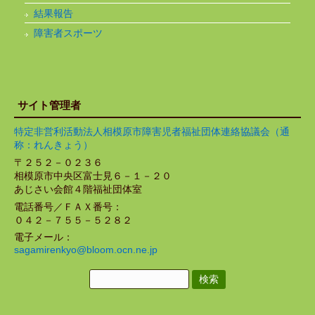
結果報告
障害者スポーツ
サイト管理者
特定非営利活動法人相模原市障害児者福祉団体連絡協議会（通
称：れんきょう）
〒２５２－０２３６
相模原市中央区富士見６－１－２０
あじさい会館４階福祉団体室
電話番号／ＦＡＸ番号：
０４２－７５５－５２８２
電子メール：
sagamirenkyo@bloom.ocn.ne.jp
検
索: