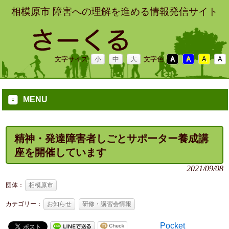
相模原市 障害への理解を進める情報発信サイト
文字サイズ
小
中
大
文字色
A
A
A
A
MENU
精神・発達障害者しごとサポーター養成講
座を開催しています
2021/09/08
団体：
相模原市
カテゴリー：
お知らせ
研修・講習会情報
Pocket