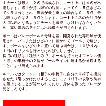
１チームは最大１２名で構成され、コート上には４名が出
場します。選手が持つ障害の程度によって０．５点きざみ
でクラス分けされ、障害が最も重度の場合は０．５点、最
も軽度ならば３．５点とします。コート上４名の合計点が
８点以内となるようにチームを編成しなければならないた
め、重い障害の選手にも出場機会が与えられます。
ボールはバレーボール５号球を基に開発された専用球が使
用され、パスまたはひざの上に置かれてゴールまで運びま
す。ボールをひざの上に置いて運ぶ場合は、１０秒以内に
１回のドリブルを行わなければなりません。
得点の種類は１種類のみで、ボールを持ったオフェンス側
の選手の車椅子の２輪がゴールラインに達するか通過する
ことにより与えられます。
ルールではタックル（相手の車椅子に自分の車椅子を衝突
させたり引っかけたりすること）により相手の攻撃や防御
を阻止することが認められており、身体を張ったプレーが
見どころです。