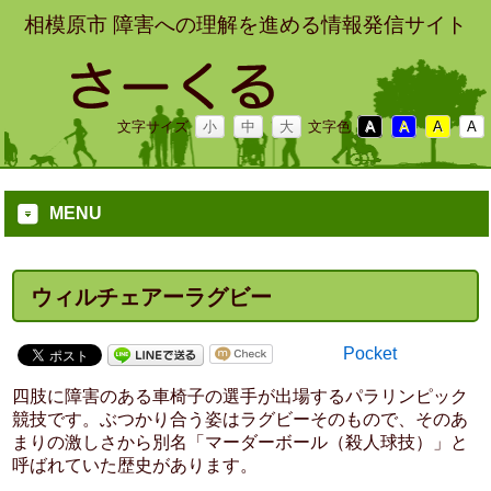
相模原市 障害への理解を進める情報発信サイト
文字サイズ
小
中
大
文字色
A
A
A
A
MENU
ウィルチェアーラグビー
Pocket
四肢に障害のある車椅子の選手が出場するパラリンピック
競技です。ぶつかり合う姿はラグビーそのもので、そのあ
まりの激しさから別名「マーダーボール（殺人球技）」と
呼ばれていた歴史があります。