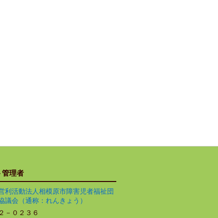
ト管理者
営利活動法人相模原市障害児者福祉団
協議会（通称：れんきょう）
２－０２３６