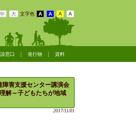
中
大
文字色
A
A
A
A
相談窓口
発行物
資料
発達障害支援センター講演会
理解～子どもたちが地域
2017/11/01