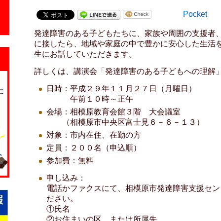
Pocket
発達障害のある子どもたちに、家族や周囲の支援者
に接したら、地域や家庭の中で豊かに安心した生活
生にお話していただきます。
詳しくは、講演会「発達障害のある子どもへの理解
日時：平成２９年１１月２７日（月曜日）
午前１０時～正午
会場：相模原教育会館３階 大会議室
（相模原市中央区富士見６－６－１３）
対象：市内在住、在勤の方
定員：２００名（申込順）
参加費：無料
申し込み：
電話かファクスにて、相模原市発達障害支援セン
ださい。
①氏名
②お住まいの区、または所属先