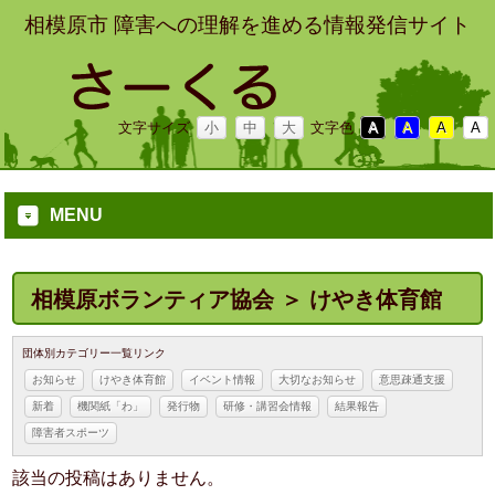
相模原市 障害への理解を進める情報発信サイト
文字サイズ
小
中
大
文字色
A
A
A
A
MENU
相模原ボランティア協会 ＞ けやき体育館
団体別カテゴリー一覧リンク
お知らせ
けやき体育館
イベント情報
大切なお知らせ
意思疎通支援
新着
機関紙「わ」
発行物
研修・講習会情報
結果報告
障害者スポーツ
該当の投稿はありません。